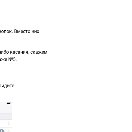
опок. Вместо них
-либо касания, скажем
даже №5.
айдите