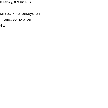
верху, а у новых –
» (если используется
йп вправо по этой
ец.