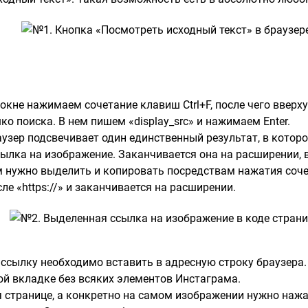
кне нажимаем сочетание клавиш Ctrl+F, после чего вверх
о поиска. В нем пишем «display_src» и нажимаем Enter.
аузер подсвечивает один единственный результат, в котором 
 ссылка на изображение. Заканчивается она на расширении, 
нам нужно выделить и копировать посредствам нажатия соч
сле «https://» и заканчивается на расширении.
ссылку необходимо вставить в адресную строку браузера.
ой вкладке без всяких элементов Инстаграма.
 странице, а конкретно на самом изображении нужно наж