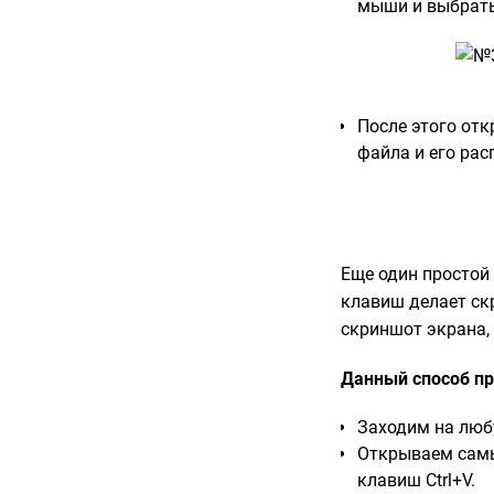
мыши и выбрать
После этого отк
файла и его рас
Еще один простой 
клавиш делает ск
скриншот экрана, 
Данный способ п
Заходим на любу
Открываем самы
клавиш Ctrl+V.