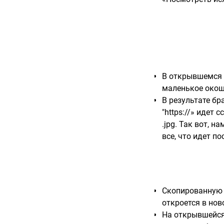
В открывшемся о
маленькое окошк
В результате бр
"https://» идет
.jpg. Так вот, 
все, что идет по
Скопированную 
откроется в нов
На открывшейся