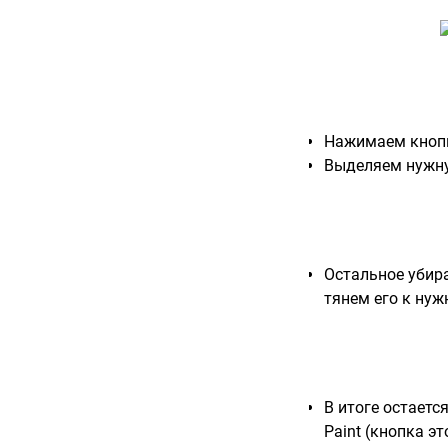
Нажимаем кнопк
Выделяем нужную
Остальное убира
тянем его к нуж
В итоге остаетс
Paint (кнопка э