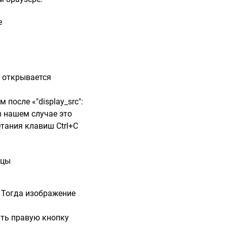
у открывается
после «"display_src":
в нашем случае это
етания клавиш Ctrl+C
 Тогда изображение
ать правую кнопку