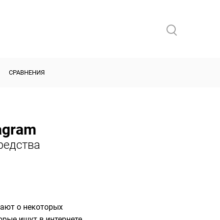
СРАВНЕНИЯ
agram
редства
нают о некоторых
орые ищут в интернете