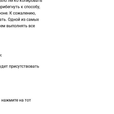
было легко копировать
рибегнуть к способу,
фоне. К сожалению,
вать. Одной из самых
 чем выполнять все
е:
будет присутствовать
 нажмите на тот