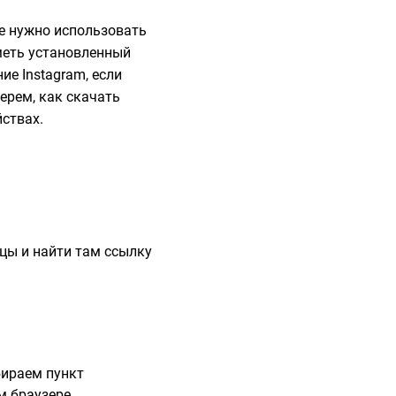
не нужно использовать
меть установленный
ие Instagram, если
ерем, как скачать
ствах.
цы и найти там ссылку
бираем пункт
м браузере.