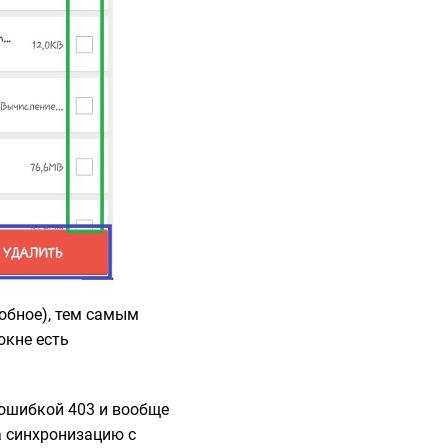
обное), тем самым
окне есть
 ошибкой 403
и вообще
а синхронизацию с