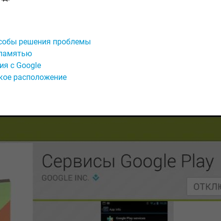
собы решения проблемы
 памятью
ия с Google
кое расположение