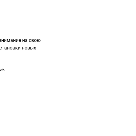
 внимание на свою
установки новых
ь».