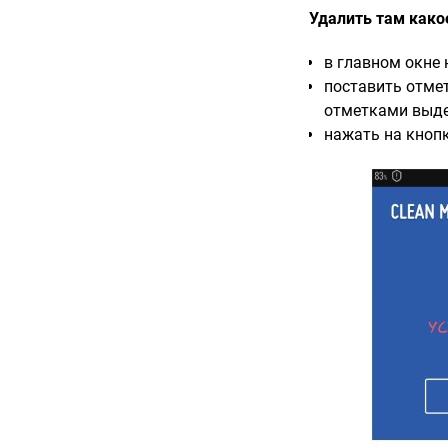
Удалить там как
в главном окне
поставить отмет
отметками выде
нажать на кнопк