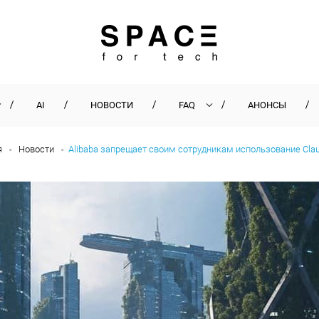
AI
НОВОСТИ
FAQ
АНОНСЫ
я
Новости
Alibaba запрещает своим сотрудникам использование Cla