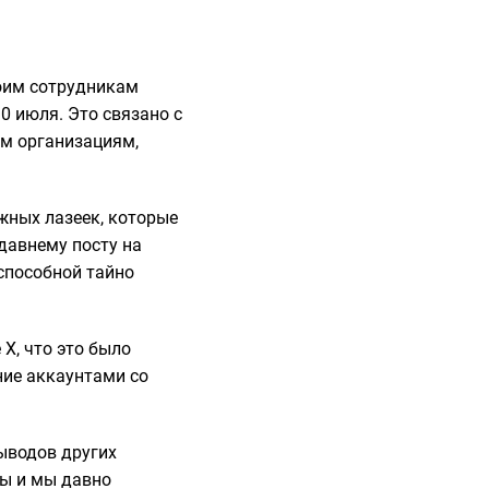
оим сотрудникам
10 июля. Это связано с
ым организациям,
жных лазеек, которые
давнему посту на
 способной тайно
 X, что это было
ние аккаунтами со
ыводов других
ры и мы давно