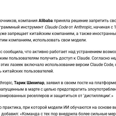
точников, компания
Alibaba
приняла решение запретить св
ограммный инструмент
Claude Code
от Anthropic, начиная с 
ic уже запрещает китайским компаниям, а также иностранн
им компаниям, использовать свои модели.
ic сообщила, что активно работает над устранением возмо
ким пользователям получить доступ к Claude. Согласно не
е этих лазеек включало использование версии Claude Code,
 китайских пользователей.
hropic,
Тарик Шихипар
, заявил в своем посте на платформе
запущенным в марте с целью предотвратить злоупотребле
онированных реселлеров и защититься от 'дистилляции'.»
о практика, при которой модели ИИ обучаются на основе в
 добавил: «Команда с тех пор внедрила более сильные ме