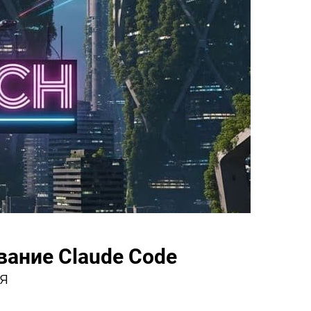
вание Claude Code
я