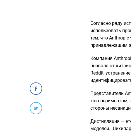
Согласно ряду ис
использовать пр
тем, что Anthrop
принадлежащим эт
Компания Anthrop
позволяют китайс
Reddit, устранени
идентифицировать
Представитель Ant
«экспериментом, 
стороны несанкци
Дистилляция — эт
моделей. Шихипар