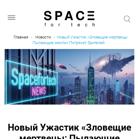
Главная
Новости
Новый Ужастик «Зловещие мертвецы:
Пылающие земли» Потрясет Зрителей
Новый Ужастик «Зловещие
мертвецы: Пылающие