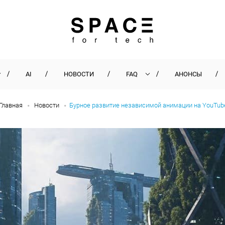
AI
НОВОСТИ
FAQ
АНОНСЫ
Главная
Новости
Бурное развитие независимой анимации на YouTub