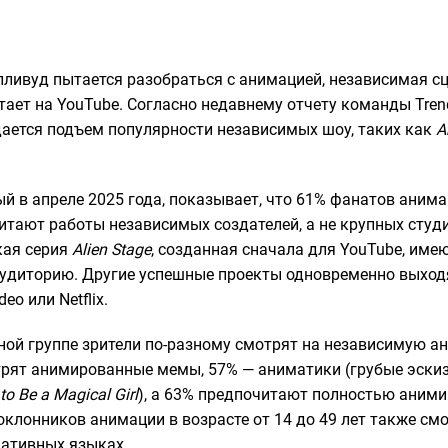
лливуд пытается разобраться с анимацией, независимая сц
ает на YouTube. Согласно недавнему отчету команды Trend
ается подъем популярности независимых шоу, таких как
A
й в апреле 2025 года, показывает, что 61% фанатов анима
итают работы независимых создателей, а не крупных студи
кая серия
Alien Stage
, созданная сначала для YouTube, име
диторию. Другие успешные проекты одновременно выходя
eo или Netflix.
тной группе зрители по-разному смотрят на независимую 
рят анимированные мемы, 57% — аниматики (грубые эскиз
to Be a Magical Girl
), а 63% предпочитают полностью аним
поклонников анимации в возрасте от 14 до 49 лет также с
нативных языках.