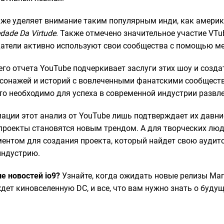
кже уделяет внимание таким популярным инди, как амери
dade Da Virtude
. Также отмечено значительное участие VTub
атели активно используют свои сообщества с помощью м
го отчета YouTube подчеркивает заслуги этих шоу и созда
сонажей и историй с вовлеченными фанатскими сообщест
то необходимо для успеха в современной индустрии развл
ации этот анализ от YouTube лишь подтверждает их давние
проекты становятся новым трендом. А для творческих люд
ентом для создания проекта, который найдет свою аудит
индустрию.
е новостей io9?
Узнайте, когда ожидать новые релизы Marve
ждет киновселенную DC, и все, что вам нужно знать о буд