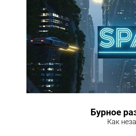
Бурное ра
Как нез