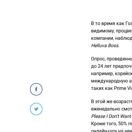
В то время как Го
видимому, процвет
компании, наблюд
Helluva Boss
.
Опрос, проведенны
до 24 лет предпоч
например, корейс
международную ау
таких как Prime Vid
В этой же возрас
еженедельно смот
Please I Don’t Want 
Кроме того, 50% 
онлайн-шоу на не