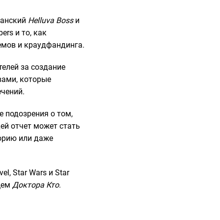
канский
Helluva Boss
и
ers и то, как
емов и краудфандинга.
телей за создание
вами, которые
ечений.
 подозрения о том,
ей отчет может стать
орию или даже
l, Star Wars и Star
ущем
Доктора Кто
.