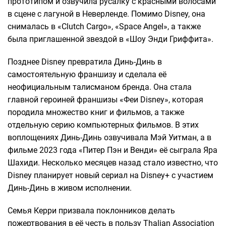
прототипом и озвучила русалку с красными волосами
в сцене с лагуной в Неверленде. Помимо Disney, она
снималась в «Clutch Cargo», «Space Angel», а также
была приглашенной звездой в «Шоу Энди Гриффита».
Позднее Disney превратила Динь-Динь в
самостоятельную франшизу и сделала её
неофициальным талисманом бренда. Она стала
главной героиней франшизы «Феи Disney», которая
породила множество книг и фильмов, а также
отдельную серию компьютерных фильмов. В этих
воплощениях Динь-Динь озвучивала Мэй Уитман, а в
фильме 2023 года «Питер Пэн и Венди» её сыграла Яра
Шахиди. Несколько месяцев назад стало известно, что
Disney планирует новый сериал на Disney+ с участием
Динь-Динь в живом исполнении.
Семья Керри призвала поклонников делать
пожертвования в её честь в пользу Thalian Association