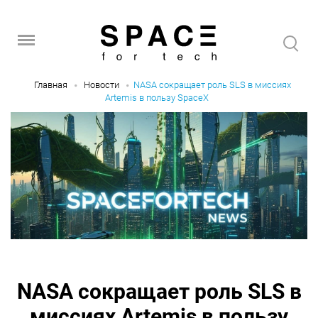
Главная
Новости
NASA сокращает роль SLS в миссиях
Artemis в пользу SpaceX
NASA сокращает роль SLS в
миссиях Artemis в пользу