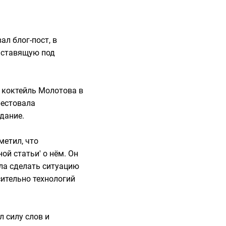
л блог-пост, в
, ставящую под
л коктейль Молотова в
рестовала
дание.
метил, что
ой статьи' о нём. Он
гла сделать ситуацию
сительно технологий
л силу слов и