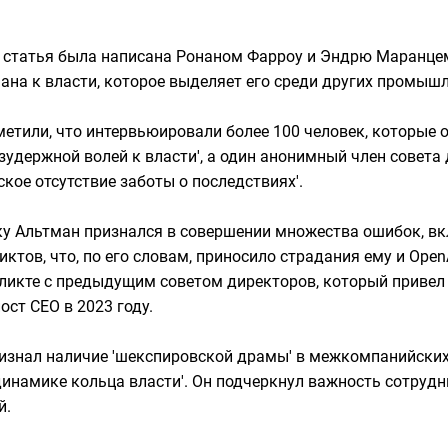
статья была написана Ронаном Фарроу и Эндрю Маранцем.
ана к власти, которое выделяет его среди других промыш
метили, что интервьюировали более 100 человек, которые
езудержной волей к власти', а один анонимный член совета
ское отсутствие заботы о последствиях'.
ику Альтман признался в совершении множества ошибок, в
тов, что, по его словам, приносило страдания ему и Open
ликте с предыдущим советом директоров, который привел 
ст CEO в 2023 году.
изнал наличие 'шекспировской драмы' в межкомпанийских
динамике кольца власти'. Он подчеркнул важность сотрудн
й.