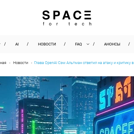
AI
НОВОСТИ
FAQ
АНОНСЫ
вная
Новости
Глава OpenAI Сэм Альтман ответил на атаку и критику 