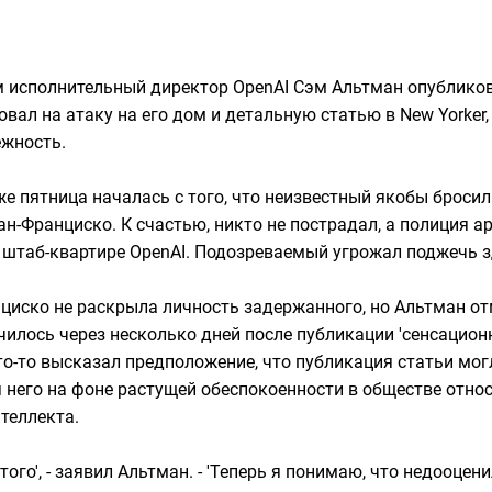
м исполнительный директор OpenAI Сэм Альтман опубликова
вал на атаку на его дом и детальную статью в New Yorker
ежность.
же пятница началась с того, что неизвестный якобы броси
н-Франциско. К счастью, никто не пострадал, а полиция а
 штаб-квартире OpenAI. Подозреваемый угрожал поджечь з
циско не раскрыла личность задержанного, но Альтман от
илось через несколько дней после публикации 'сенсационн
кто-то высказал предположение, что публикация статьи мо
я него на фоне растущей обеспокоенности в обществе отно
теллекта.
того', - заявил Альтман. - 'Теперь я понимаю, что недооцени