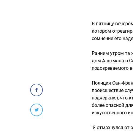
В пятницу вечеро
котором отреагиро
сомнение его над
Ранним утром та 
дом Альтмана в Са
подозреваемого в
Полиция Сан-Фран
происшествие случ
подчеркнул, что 
более опасной дл
искусственного ин
'Я отмахнулся от э