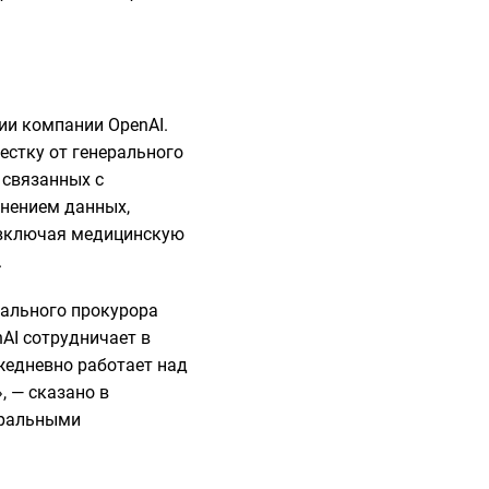
ии компании OpenAI.
вестку от генерального
 связанных с
анением данных,
, включая медицинскую
.
рального прокурора
nAI сотрудничает в
жедневно работает над
, — сказано в
еральными