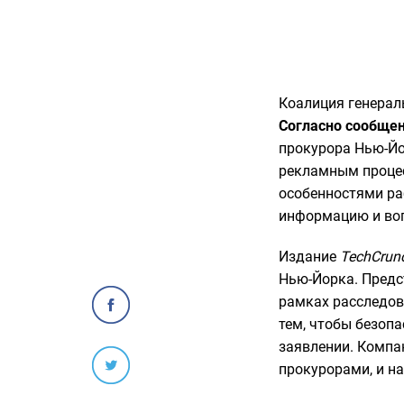
Коалиция генерал
Согласно сообщени
прокурора Нью-Йо
рекламным процес
особенностями ра
информацию и воп
Издание
TechCrun
Нью-Йорка. Предс
рамках расследов
тем, чтобы безоп
заявлении. Компа
прокурорами, и н