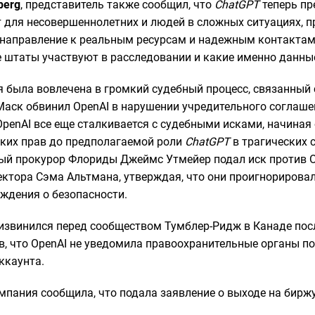
berg
, представитель также сообщил, что
ChatGPT
теперь пр
для несовершеннолетних и людей в сложных ситуациях, п
направление к реальным ресурсам и надежным контактам.
е штаты участвуют в расследовании и какие именно данн
 была вовлечена в громкий судебный процесс, связанный 
аск обвинил OpenAI в нарушении учредительного соглашен
 OpenAI все еще сталкивается с судебными исками, начина
ких прав до предполагаемой роли
ChatGPT
в трагических 
ый прокурор Флориды Джеймс Утмейер подал иск против O
ектора Сэма Альтмана, утверждая, что они проигнорировал
ждения о безопасности.
извинился перед сообществом Тумблер-Ридж в Канаде пос
ав, что OpenAI не уведомила правоохранительные органы п
ккаунта.
омпания сообщила, что подала заявление о выходе на бир