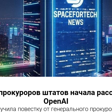
прокуроров штатов начала рас
OpenAI
учила повестку от генерального прокур