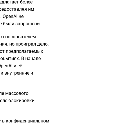
едлагает более
редоставляя им
 OpenAI не
ые были запрошены.
с сооснователем
ия, но проиграл дело.
я от предполагаемых
событиях. В начале
penAI и её
и внутренние и
ле массового
осле блокировки
жу в конфиденциальном