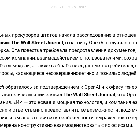
Июнь 13, 2026 18:07
ьных прокуроров штатов начала расследование в отношен
ям The Wall Street Journal
, в пятницу OpenAI получила по
рка. Эта повестка требовала предоставления документов,
сом компании, взаимодействием с пользователями, сохр
боты модели, а также с обработкой данных потребителей
росы, касающиеся несовершеннолетних и пожилых людей
ch
обратилось за подтверждением к OpenAI и к офису гене
тавитель компании заявил
The Wall Street Journal
, что Ope
ания. «ИИ — это новая и мощная технология, и компания е
асно и ответственно предоставлять её возможности людям»
ния серьезно относится к озабоченности, выраженной ген
амерена конструктивно взаимодействовать с их офисами.