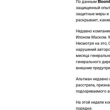
По данным
Bloom
защищенный опыт 
защитные меры и 
раскрывает, каки
Недавно компания
Илоном Маском. М
Несмотря на это,
нарушений авторс
месяца генеральн
генерального дир
внешние предупре
Альтман недавно 
расстрела, призн
подозреваемого а
На этой неделе к
порядке.