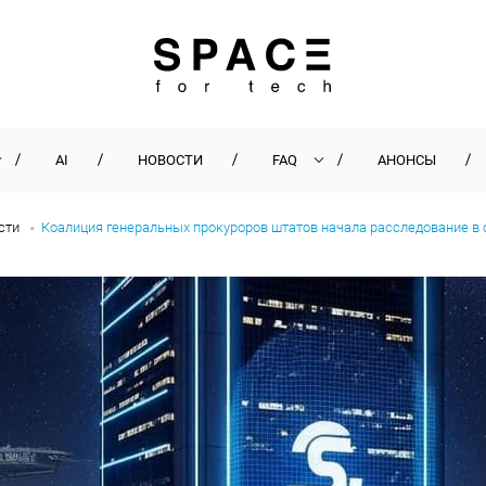
AI
НОВОСТИ
FAQ
АНОНСЫ
сти
Коалиция генеральных прокуроров штатов начала расследование в 