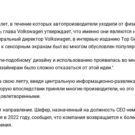
 лет, в течение которых автопроизводители уходили от фи
рь глава Volkswagen утверждает, что именно они являются
еральный директор Volkswagen, в интервью изданию Top Ge
к к сенсорным экранам был во многом обусловлен популя
one-подобному' дизайну и использованию проявилась во мн
изайнерам было сложно отказаться от этой идеи."
ла свою лепту, введя центральную информационно-развлека
торую впоследствии приняли многие производители, но это
довлетворенными.
т направление. Шефер, назначенный на должность CEO не
я в 2022 году, сообщил, что компания возвращается к бо
ения.