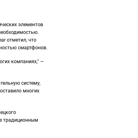
зических элементов
 необходимостью.
ar отметил, что
рностью смартфонов.
огих компаниях," —
тельную систему,
 оставило многих
мецкого
лее традиционным