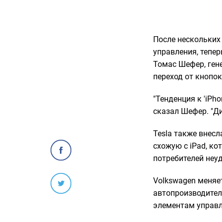
После нескольких
управления, тепе
Томас Шефер, ген
переход от кнопо
"Тенденция к 'iPh
сказал Шефер. "Д
Tesla также внес
схожую с iPad, ко
потребителей неу
Volkswagen меняе
автопроизводител
элементам управл