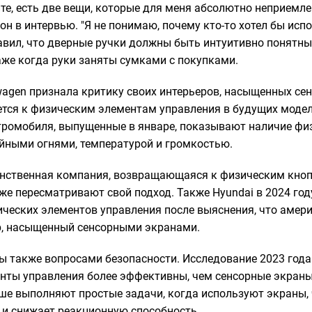
йте, есть две вещи, которые для меня абсолютно неприемл
л он в интервью. "Я не понимаю, почему кто-то хотел бы ис
бавил, что дверные ручки должны быть интуитивно понятн
аже когда руки заняты сумками с покупками.
swagen признала критику своих интерьеров, насыщенных се
нется к физическим элементам управления в будущих моде
ромобиля, выпущенные в январе, показывают наличие фи
йными огнями, температурой и громкостью.
инственная компания, возвращающаяся к физическим кноп
же пересматривают свой подход. Также Hyundai в 2024 год
ческих элементов управления после выяснения, что амери
р, насыщенный сенсорными экранами.
 также вопросами безопасности. Исследование 2023 года 
нты управления более эффективны, чем сенсорные экраны
ше выполняют простые задачи, когда используют экраны, 
 и снижает реакционную способность.