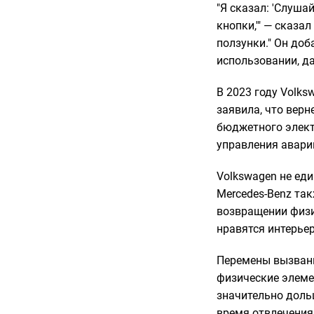
"Я сказал: 'Слуша
кнопки,'" — сказа
ползунки." Он до
использовании, д
В 2023 году Volk
заявила, что вер
бюджетного элект
управления авари
Volkswagen не ед
Mercedes-Benz так
возвращении физи
нравятся интерье
Перемены вызваны
физические элеме
значительно доль
время отвлечения