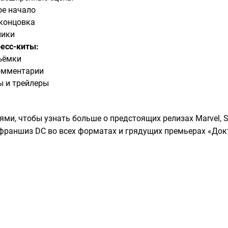
ое начало
концовка
лики
есс-киты:
ъёмки
омментарии
 и трейлеры
ями, чтобы узнать больше о предстоящих релизах Marvel, Sta
франшиз DC во всех форматах и грядущих премьерах «Докт