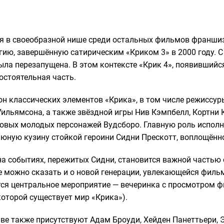
ся в своеобразной нише среди остальных фильмов франшиз
ию, завершённую сатирическим «Криком 3» в 2000 году. С
была перезапущена. В этом контексте «Крик 4», появившийся
остоятельная часть.
он классических элементов «Крика», в том числе режиссур
Уильямсона, а также звёздной игры Нив Кэмпбелл, Кортни 
новых молодых персонажей Вудсборо. Главную роль исполн
юную кузину стойкой героини Сидни Прескотт, воплощённ
а событиях, пережитых Сидни, становится важной частью
же можно сказать и о новой генерации, увлекающейся филь
ся центральное мероприятие — вечеринка с просмотром ф
которой существует мир «Крика»).
аве также присутствуют Адам Броуди, Хейден Панеттьери, 