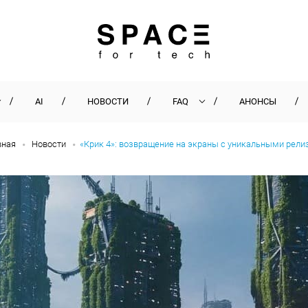
AI
НОВОСТИ
FAQ
АНОНСЫ
вная
Новости
«Крик 4»: возвращение на экраны с уникальными рел