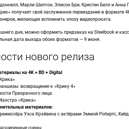
оннелл, Марли Шелтон, Элисон Бри, Кристен Белл и Анна П
рик» получает своё заслуженное переиздание в формате 4K
онеров, желающих вспомнить эпоху видеопроката.
шнего дня, можно оформить предзаказ на Steelbook и касс
альная дата выхода обоих форматов — 9 июня.
ости нового релиза
ериалы на 4K + BD + Digital
Крика»
раншизы: возвращение к «Крику 4»
ности Призрачного лица
Маэстро «Крика»
нительных материалов:
режиссёра Уэса Крэйвена с актёрами Эммой Робертс, Хейд
расширенные сцены