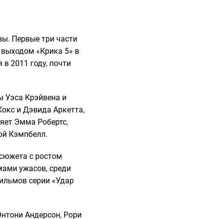
ы. Первые три части
 выходом «Крика 5» в
 в 2011 году, почти
ы Уэса Крэйвена и
Кокс и Дэвида Аркетта,
яет Эмма Робертс,
ой Кэмпбелл.
 сюжета с ростом
мами ужасов, среди
ильмов серии «Удар
Энтони Андерсон, Рори