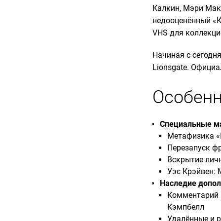
Калкин, Мэри Макд
недооценённый «К
VHS для коллекци
Начиная с сегодня
Lionsgate. Офици
Особенн
Специальные мат
Метафизика «
Перезапуск ф
Вскрытие лич
Уэс Крэйвен: 
Наследие допол
Комментарий 
Кэмпбелл
Удалённые и 