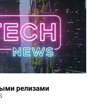
ными релизами
S