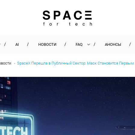
AI
НОВОСТИ
FAQ
АНОНСЫ
овости
SpaceX Перешла в Публичный Сектор: Маск Становится Первым