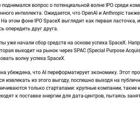
е поднимался вопрос о потенциальной волне IPO среди ко
нного интеллекта. Ожидается, что OpenAI и Anthropic такж
 На этом фоне IPO SpaceX выглядит как первая ласточка, 
ь опередить друг друга.
пы уже начали сбор средств на основе успеха SpaceX. Нап
торая выходит на рынок через SPAC (Special Purpose Acquis
овать волну успеха SpaceX.
а убеждена, что AI переформатирует экономику. Этот проц
я извлекать из этого выгоду, поспешно выходя на публич
ичиваются только стартапами: крупные компании, такие ка
еходят к поставке энергии для дата-центров, пытаясь заня