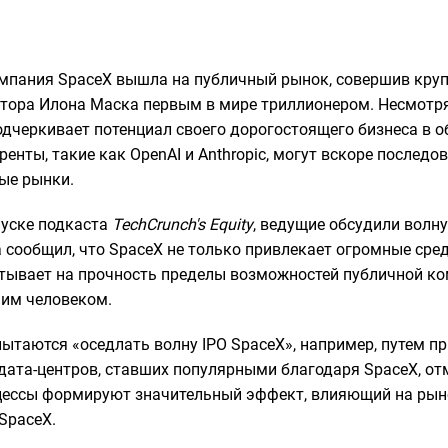
омпания SpaceX вышла на публичный рынок, совершив круп
ктора Илона Маска первым в мире триллионером. Несмотря
одчеркивает потенциал своего дорогостоящего бизнеса в о
ренты, такие как OpenAI и Anthropic, могут вскоре последо
ые рынки.
уске подкаста
TechCrunch's Equity
, ведущие обсудили волну
 сообщил, что SpaceX не только привлекает огромные сре
ытывает на прочность пределы возможностей публичной к
ним человеком.
пытаются «оседлать волну IPO SpaceX», например, путем п
дата-центров, ставших популярными благодаря SpaceX, от
цессы формируют значительный эффект, влияющий на рыно
 SpaceX.