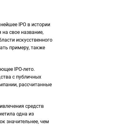
нейшее IPO в истории
 на свое название,
бласти искусственного
вать примеру, также
ющее IPO-лето.
дства с публичных
омпании, рассчитанные
ривлечения средств
метила одна из
к значительнее, чем