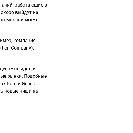
мпаний, работающих в
е скоро выйдут на
и компании могут
ример, компания
ition Company),
есс уже идет, и
ные рынки. Подобные
к Ford и General
ть новые ниши на