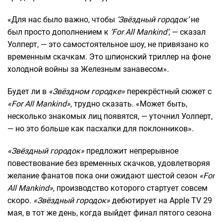
«Для нас было важно, чтобы
‘Звёздный городок’
не
был просто дополнением к
‘For All Mankind’
, — сказал
Уолперт, — это самостоятельное шоу, не привязано ко
временным скачкам. Это шпионский триллер на фоне
холодной войны за Железным занавесом».
Будет ли в
«Звёздном городке»
перекрёстный сюжет с
«For All Mankind»
, трудно сказать. «Может быть,
несколько знакомых лиц появятся, — уточнил Уолперт,
— но это больше как пасхалки для поклонников».
«Звёздный городок»
предложит непрерывное
повествование без временных скачков, удовлетворяя
желание фанатов пока они ожидают шестой сезон
«For
All Mankind»
, производство которого стартует совсем
скоро.
«Звёздный городок»
дебютирует на Apple TV 29
мая, в тот же день, когда выйдет финал пятого сезона