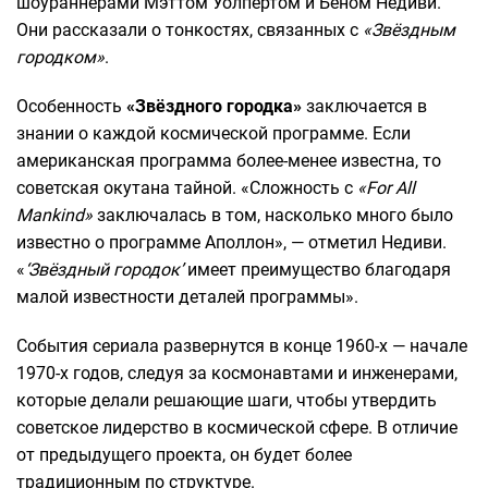
шоураннерами Мэттом Уолпертом и Беном Недиви.
Они рассказали о тонкостях, связанных с
«Звёздным
городком»
.
Особенность
«Звёздного городка»
заключается в
знании о каждой космической программе. Если
американская программа более-менее известна, то
советская окутана тайной. «Сложность с
«For All
Mankind»
заключалась в том, насколько много было
известно о программе Аполлон», — отметил Недиви.
«
‘Звёздный городок’
имеет преимущество благодаря
малой известности деталей программы».
События сериала развернутся в конце 1960-х — начале
1970-х годов, следуя за космонавтами и инженерами,
которые делали решающие шаги, чтобы утвердить
советское лидерство в космической сфере. В отличие
от предыдущего проекта, он будет более
традиционным по структуре.