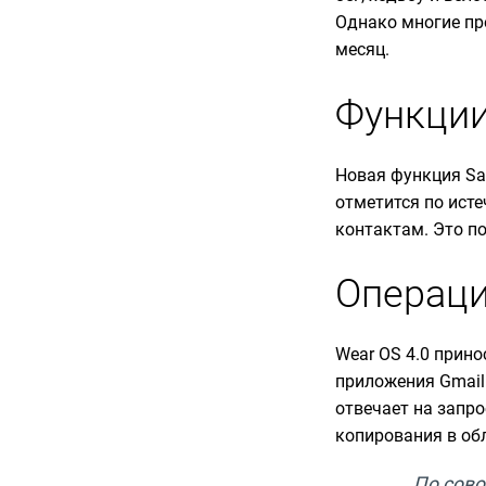
Однако многие пр
месяц.
Функции
Новая функция Saf
отметится по ист
контактам. Это п
Операци
Wear OS 4.0 прин
приложения Gmail 
отвечает на запр
копирования в об
По сово