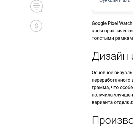
функции Fitbit.
Google Pixel Watc
часы практически
толстыми рамками
Дизайн 
Основное визуаль
переработанного 
грамма, что особ
получила улучшен
варианта отделки
Произво