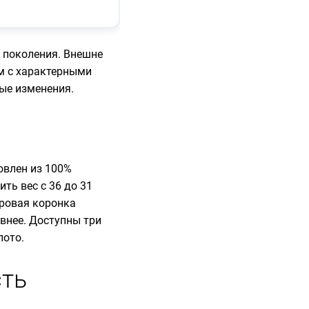
о поколения. Внешне
м с характерными
ые изменения.
овлен из 100%
ть вес с 36 до 31
фровая коронка
внее. Доступны три
лото.
сть