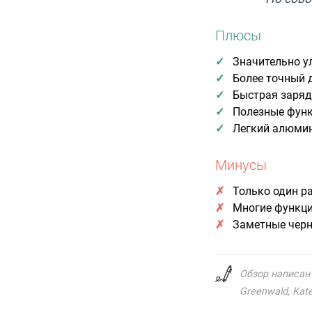
Плюсы
Значительно у
Более точный 
Быстрая заряд
Полезные функ
Легкий алюмин
Минусы
Только один р
Многие функци
Заметные черн
Обзор написан н
Greenwald, Kat