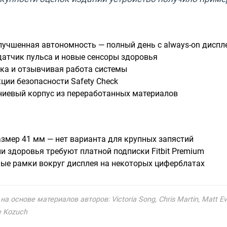
лучшенная автономность — полный день с always-on диспл
датчик пульса и новые сенсоры здоровья
ка и отзывчивая работа системы
ции безопасности Safety Check
иевый корпус из переработанных материалов
азмер 41 мм — нет варианта для крупных запястий
и здоровья требуют платной подписки Fitbit Premium
ые рамки вокруг дисплея на некоторых циферблатах
а основе материалов авторов: Victoria Song, Chris Martin, Matt Evan
e Kozuch