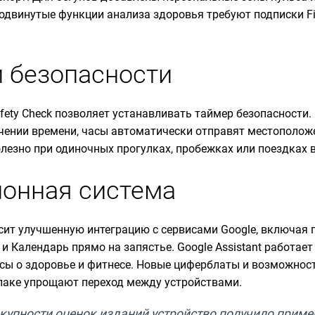
одвинутые функции анализа здоровья требуют подписки Fit
 безопасности
ety Check позволяет устанавливать таймер безопасности.
ечении времени, часы автоматически отправят местополо
олезно при одиночных прогулках, пробежках или поездках 
онная система
осит улучшенную интеграцию с сервисами Google, включая
и Календарь прямо на запястье. Google Assistant работает
осы о здоровье и фитнесе. Новые циферблаты и возможнос
лаке упрощают переход между устройствами.
купности оценок изданий устройство получило пример