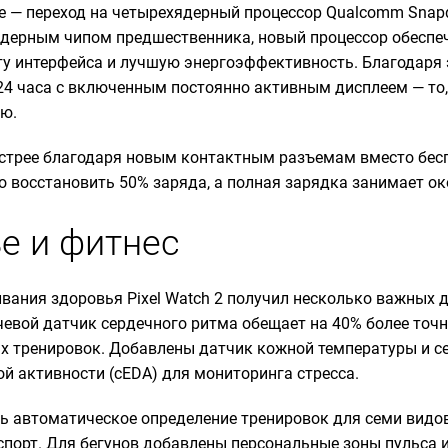
е — переход на четырехядерный процессор Qualcomm Snapd
ядерным чипом предшественника, новый процессор обеспе
у интерфейса и лучшую энергоэффективность. Благодаря 
24 часа с включенным постоянно активным дисплеем — то,
ю.
стрее благодаря новым контактным разъемам вместо бесп
о восстановить 50% заряда, а полная зарядка занимает ок
е и фитнес
вания здоровья Pixel Watch 2 получил несколько важных да
чевой датчик сердечного ритма обещает на 40% более точ
х тренировок. Добавлены датчик кожной температуры и с
й активности (cEDA) для мониторинга стресса.
ь автоматическое определение тренировок для семи видо
оспорт. Для бегунов добавлены персональные зоны пульса и