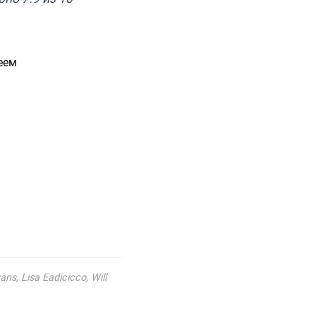
еем
s, Lisa Eadicicco, Will