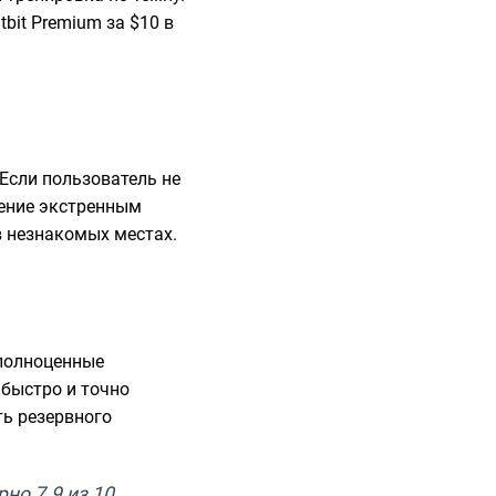
bit Premium за $10 в
 Если пользователь не
жение экстренным
в незнакомых местах.
 полноценные
 быстро и точно
ть резервного
но 7.9 из 10