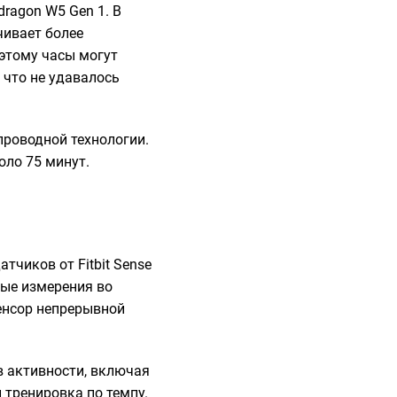
ragon W5 Gen 1. В
чивает более
этому часы могут
 что не удавалось
роводной технологии.
оло 75 минут.
тчиков от Fitbit Sense
ные измерения во
енсор непрерывной
в активности, включая
 тренировка по темпу.