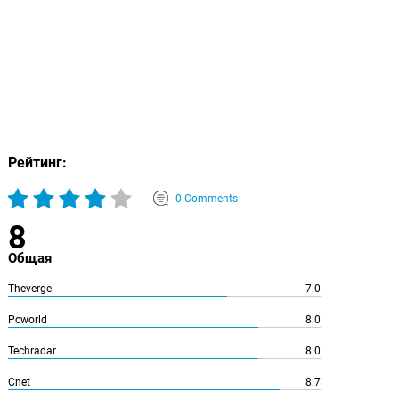
Рейтинг:
0 Comments
8
Общая
Theverge
7.0
Pcworld
8.0
Techradar
8.0
Cnet
8.7