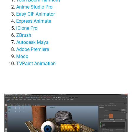
Anime Studio Pro
Easy GIF Animator
Express Animate
iClone Pro
ZBrush
Autodesk Maya
Adobe Premiere
Modo
TVPaint Animation