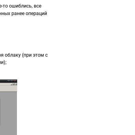
е-то ошиблись, все
нных ранее операций
 облаку (при этом с
и);