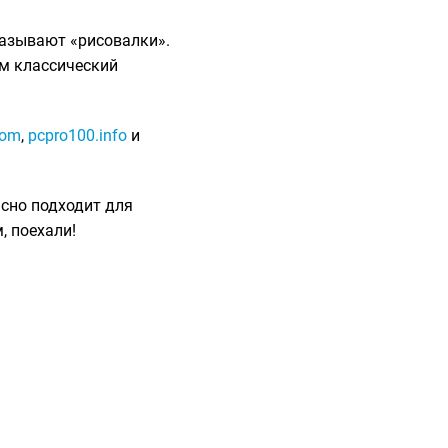
называют «рисовалки».
ом классический
.
com
,
pcpro100.info
и
асно подходит для
м, поехали!