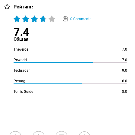
Рейтинг:
0 Comments
7.4
Общая
Theverge
7.0
Pcworld
7.0
Techradar
9.0
Pcmag
6.0
Tom's Guide
8.0