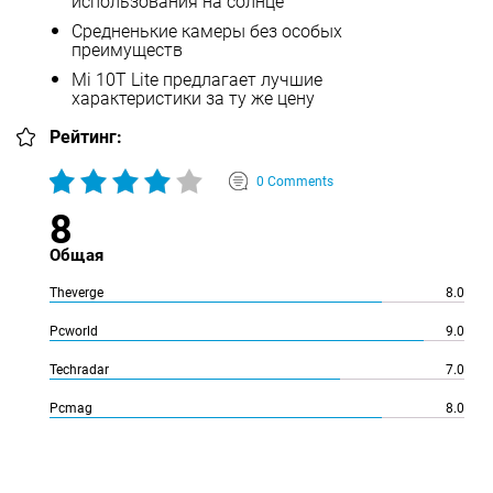
использования на солнце
Средненькие камеры без особых
преимуществ
Mi 10T Lite предлагает лучшие
характеристики за ту же цену
Рейтинг:
0 Comments
8
Общая
Theverge
8.0
Pcworld
9.0
Techradar
7.0
Pcmag
8.0