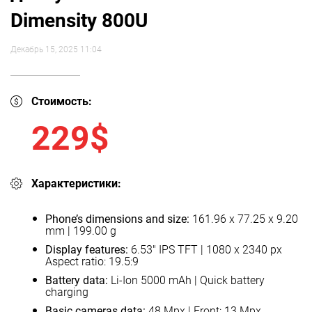
Dimensity 800U
Декабрь 15, 2025 11:04
Стоимость:
229$
Характеристики:
Phone’s dimensions and size:
161.96 x 77.25 x 9.20
mm | 199.00 g
Display features:
6.53" IPS TFT | 1080 x 2340 px
Aspect ratio: 19.5:9
Battery data:
Li-Ion 5000 mAh | Quick battery
charging
Basic cameras data:
48 Mpx | Front: 13 Mpx