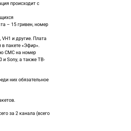
ация происходит с
ющихся
ата – 15 гривен, номер
 VH1 и другие. Плата
и в пакете «Эфир».
щью СМС на номер
 и Sony, а также ТВ-
реди них обязательное
акетов.
его за 2 канала (всего