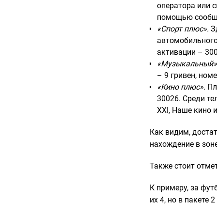
оператора или 
помощью сообще
«Спорт плюс».
Зд
автомобильного с
активации – 300
«Музыкальный»
– 9 гривен, ном
«Кино плюс»
. П
30026. Среди те
XXI, Наше кино и
Как видим, достат
нахождение в зоне
Также стоит отме
К примеру, за фут
их 4, но в пакете 