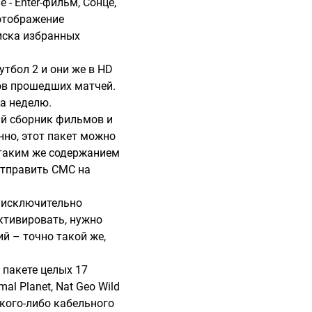
 - Enter-фильм, Сонце,
 отображение
писка избранных
утбол 2 и они же в HD
ов прошедших матчей.
за неделю.
ный сборник фильмов и
нно, этот пакет можно
 таким же содержанием
отправить СМС на
се исключительно
активировать, нужно
й – точно такой же,
м пакете целых 17
al Planet, Nat Geo Wild
акого-либо кабельного