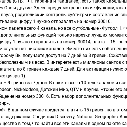
алов (СТБ, 1+1, Украина и так далее), есть также кабельные
s One и другие. Здесь предусмотрены такие функции, как
пауза, родительский контроль, субтитры и составление с
тивации цифру 1 нужно отправлять на номер 30010.
ом пакете всего 4 канала, но все футбольные - Футбол 1, Ф
и дополнительных функций только нарезки лучших момент
ифру 1 нужно отправлять на номер 30014, плата – 15 грн 
ом случае нет никаких каналов. Вместо них есть собствен
торому Вы получаете доступ на 7 дней за 8 гривен. Собстве
бесполезным из всех. В интернете есть миллионы сайтов с
платить по 8 гривен каждые 7 дней. Для активации нужно 
же цифра 1).
та – 9 гривен за 7 дней. В пакете всего 10 телеканалов и в
lodeon, Nickelodeon, Детский Мир, QTV и другие. Чтобы его 
щение на номер 30016. Есть набор дополнительных функци
фир».
ый»
. В данном случае придется платить 15 гривен, но в это
 содержания. Среди них Discovery, National Geographic, Anim
ущество в том, что найти все эти каналы в одном пакете к