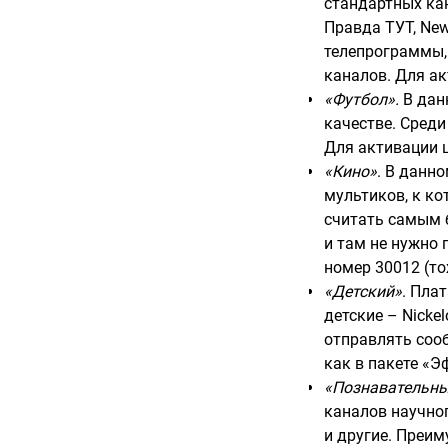
стандартных кан
Правда ТУТ, New
телепрограммы, 
каналов. Для ак
«Футбол».
В данн
качестве. Сред
Для активации ц
«Кино»
. В данн
мультиков, к ко
считать самым 
и там не нужно 
номер 30012 (то
«Детский»
. Пла
детские – Nicke
отправлять сооб
как в пакете «Э
«Познавательн
каналов научного
и другие. Преим