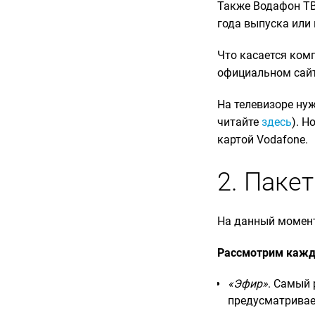
Также Водафон ТВ
года выпуска или
Что касается комп
официальном сайте
На телевизоре ну
читайте
здесь
). Н
картой Vodafone.
2. Паке
На данный момент 
Рассмотрим кажды
«Эфир»
. Самый 
предусматривае