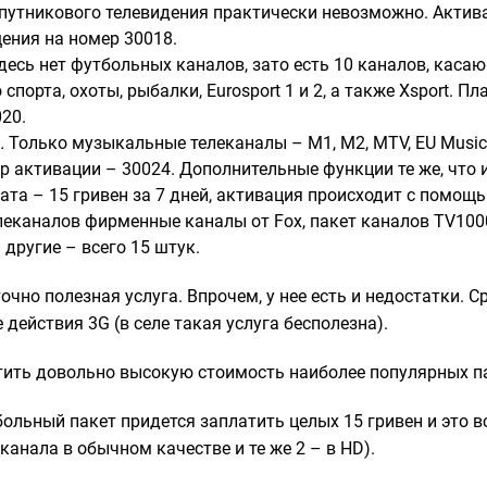
спутникового телевидения практически невозможно. Актив
ния на номер 30018.
есь нет футбольных каналов, зато есть 10 каналов, каса
порта, охоты, рыбалки, Eurosport 1 и 2, а также Xsport. Пл
20.
.
Только музыкальные телеканалы – M1, M2, MTV, EU Music,
ер активации – 30024. Дополнительные функции те же, что 
лата – 15 гривен за 7 дней, активация происходит с помо
леканалов фирменные каналы от Fox, пакет каналов TV1000
 другие – всего 15 штук.
очно полезная услуга. Впрочем, у нее есть и недостатки. С
 действия 3G (в селе такая услуга бесполезна).
тить довольно высокую стоимость наиболее популярных п
больный пакет придется заплатить целых 15 гривен и это вс
2 канала в обычном качестве и те же 2 – в HD).