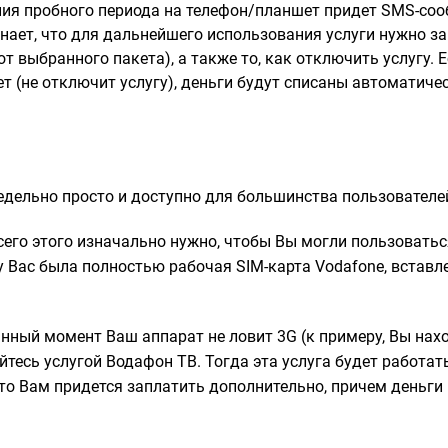
ния пробного периода на телефон/планшет придет SMS-соо
знает, что для дальнейшего использования услуги нужно з
от выбранного пакета), а также то, как отключить услугу. 
ет (не отключит услугу), деньги будут списаны автоматичес
едельно просто и доступно для большинства пользователей
сего этого изначально нужно, чтобы Вы могли пользоватьс
 у Вас была полностью рабочая SIM-карта Vodafone, встав
нный момент Ваш аппарат не ловит 3G (к примеру, Вы нах
йтесь услугой Водафон ТВ. Тогда эта услуга будет работат
то Вам придется заплатить дополнительно, причем деньги 