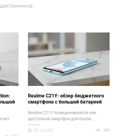
едшественников
tion:
Realme C21Y: обзор бюджетного
ольшой
смартфона с большой батареей
Realme C21Y позиционируется как
агает
доступный смартфон для базов...
409
05.12.2025