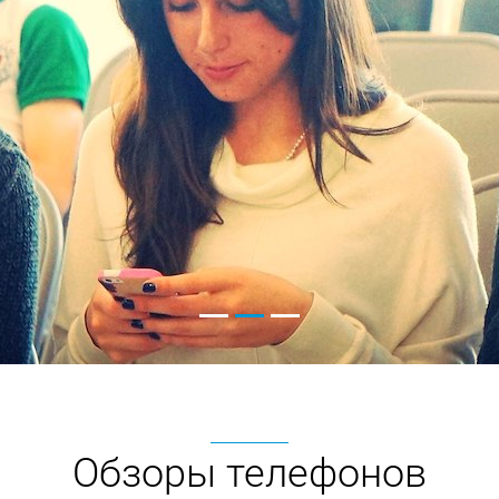
Обзоры телефонов