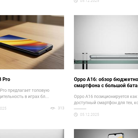
05.12.2025
 Pro
Oppo A16: обзор бюджетно
смартфона с большой бата
Pro предлагает топовую
ительность в играх бл...
Oppo A16 позиционируется как
доступный смартфон для тех, ко
313
2025
05.12.2025