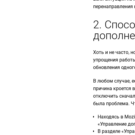
перенаправления н
2. Спос
дополн
Хоть и не часто, 
упрощения работы
обновления одног
В любом случае, е
причина кроется 
отключить сначала
была проблема. Ч
Находясь в Mozil
«Управление до
В разделе «Упр