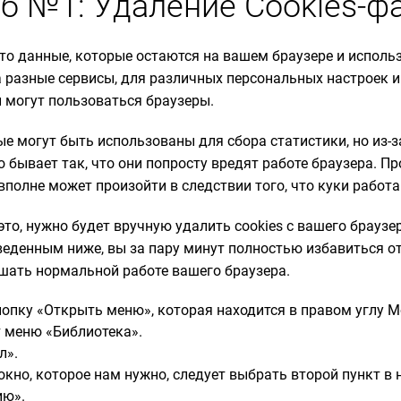
об №1: Удаление Cookies-ф
это данные, которые остаются на вашем браузере и исполь
а разные сервисы, для различных персональных настроек и
 могут пользоваться браузеры.
е могут быть использованы для сбора статистики, но из-з
 бывает так, что они попросту вредят работе браузера. П
вполне может произойти в следствии того, что куки работ
то, нужно будет вручную удалить cookies с вашего браузе
веденным ниже, вы за пару минут полностью избавиться от
шать нормальной работе вашего браузера.
пку «Открыть меню», которая находится в правом углу Mo
 меню «Библиотека».
л».
кно, которое нам нужно, следует выбрать второй пункт в
ию».