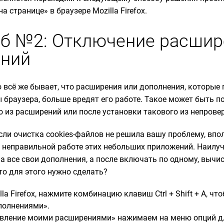
а странице» в браузере Mozilla Firefox.
об №2: Отключение расшир
ений
но всё же бывает, что расширения или дополнения, которы
 браузера, больше вредят его работе. Такое может быть п
о из расширений или после установки такового из непрове
сли очистка cookies-файлов не решила вашу проблему, впол
в неправильной работе этих небольших приложений. Наил
 все свои дополнения, а после включать по одному, вычис
то для этого нужно сделать?
la Firefox, нажмите комбинацию клавиш Ctrl + Shift + A, чт
полнениями».
авление моими расширениями» нажимаем на меню опций д