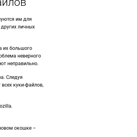
айлов
зуются им для
 других личных
а их большого
роблема неверного
ают неправильно.
ра. Следуя
 всех куки-файлов,
zilla.
 новом окошке –