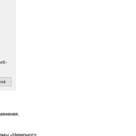
менения.
лемы «Неверного