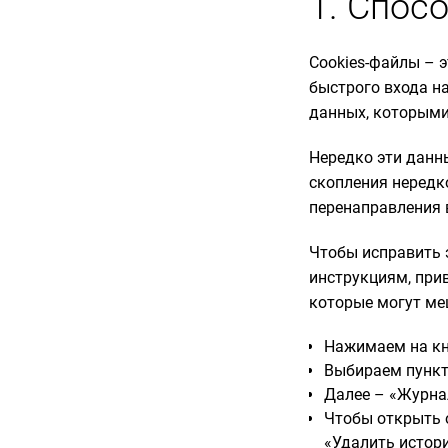
1. Спос
Cookies-файлы – 
быстрого входа н
данных, которыми
Нередко эти данны
скопления нередко
перенаправления 
Чтобы исправить э
инструкциям, при
которые могут ме
Нажимаем на кно
Выбираем пункт
Далее – «Журна
Чтобы открыть о
«Удалить истор