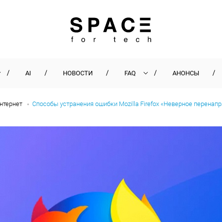
AI
НОВОСТИ
FAQ
АНОНСЫ
нтернет
Способы устранения ошибки Mozilla Firefox «Неверное перенап