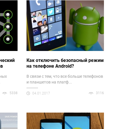
ческий
Как отключить безопасный режим
ов
на телефоне Android?
чных
В связи с тем, что все больше телефонов
.
и планшетов на платф...
5338
3116
04.01.2017