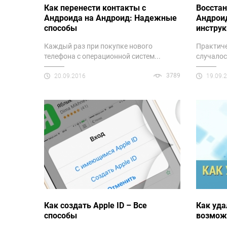
Как перенести контакты с
Восстан
Андроида на Андроид: Надежные
Андрои
способы
инстру
Каждый раз при покупке нового
Практиче
телефона с операционной систем...
случалось
3789
20.09.2016
19.09.
Как создать Apple ID – Все
Как уда
способы
возмож