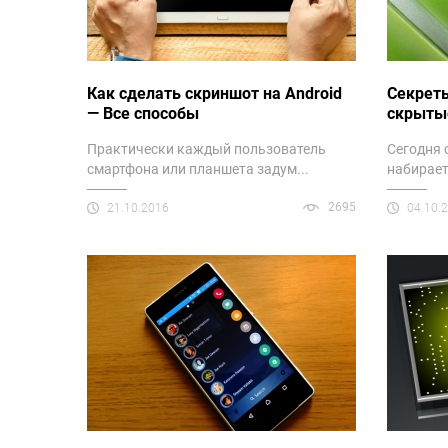
Как сделать скриншот на Android
Cекреты
— Все способы
скрыты
Практически каждый пользователь
Сегодня 
смартфона или планшета задум...
набирает
2695
21.10.2016
04.10.