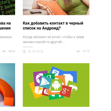
ава на
Как добавить контакт в черный
шения
список на Андроид?
ованных
Когда абонент не хочет, чтобы к нему
звонил какой-то другой ...
4624
4173
26.09.2016