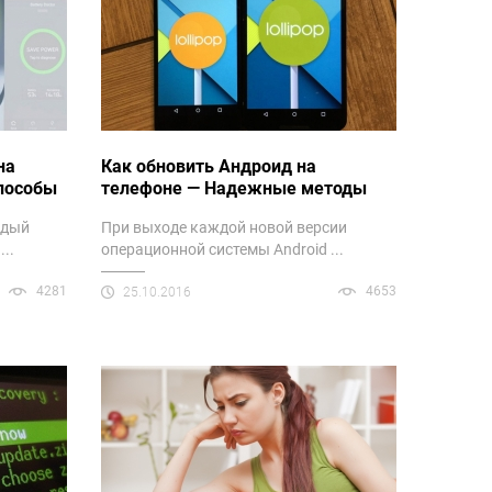
на
Как обновить Андроид на
пособы
телефоне — Надежные методы
ждый
При выходе каждой новой версии
..
операционной системы Android ...
4281
4653
25.10.2016