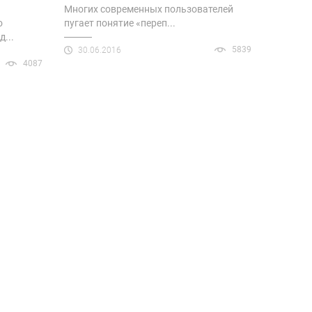
Многих современных пользователей
о
пугает понятие «переп...
...
5839
30.06.2016
4087