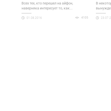
Всех тех, кто перешел на айфон,
В некото
наверняка интересует то, как...
вынужден
4105
01.08.2016
23.07.