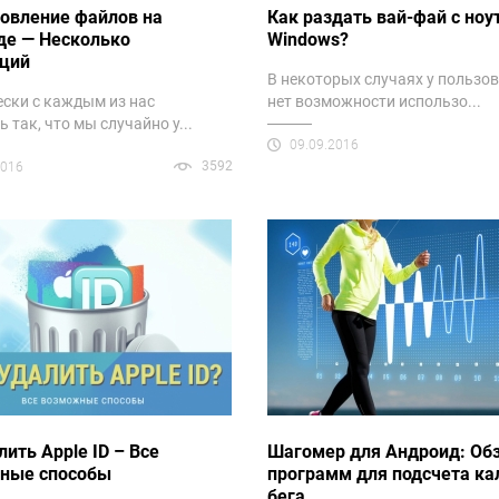
овление файлов на
Как раздать вай-фай с ноу
де — Несколько
Windows?
кций
В некоторых случаях у пользо
ски с каждым из нас
нет возможности использо...
 так, что мы случайно у...
09.09.2016
3592
2016
лить Apple ID – Все
Шагомер для Андроид: Об
ные способы
программ для подсчета ка
бега