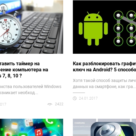
тавить таймер на
Как разблокировать графи
ение компьютера на
ключ на Android? 5 способ
7, 8, 10 ?
Хотя такой способ защиты ли
нства пользователей Windows
данных на смартфоне, как гра..
озникает необход...
24.01.2017
2422
2017