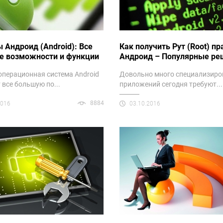
 Андроид (Android): Все
Как получить Рут (Root) пр
е возможности и функции
Андроид – Популярные ре
операционная система Android
Довольно много специализир
 все большую по...
приложений сегодня требуют...
8884
2016
03.10.2016