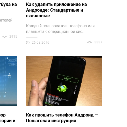
тбука на
Как удалить приложение на
Андроиде: Стандартные и
скачанные
вателей
Каждый пользователь телефона или
планшета с операционной сис...
2915
3337
26.08.2016
зор
Как прошить телефон Андроид —
лорий и
Пошаговая инструкция