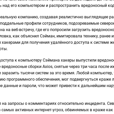
ь над его компьютером и распространить вредоносный код
реальную компанию, создавая реалистично выглядящее ра
 поддельные профили сотрудников, подозреваемые северо
а на веб-встречу, где его попросили загрузить вредоносн
уловка, как объяснил Сэйман, имитировала технику, ранее
 хакерами для получения удалённого доступа к системе же
юты.
доступа к компьютеру Сэймана хакеры выпустили вредоно
е вредоносные сборки Axios, снятые через три часа после 
и заразить тысячи систем за это время. Любой компьютер
ию программного обеспечения, мог подвергнуться краже 
ые данные и пароли, что может привести к дальнейшим на
л на запросы о комментариях относительно инцидента. Се
з самых активных интернет-угроз, обвиняемых в краже ка