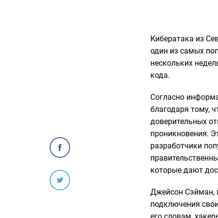
Кибератака из Се
один из самых по
нескольких недел
кода.
Согласно информа
благодаря тому, 
доверительных от
проникновения. Э
разработчики поп
правительственны
которые дают дос
Джейсон Сэйман, 
подключения свои
его словам, хаке