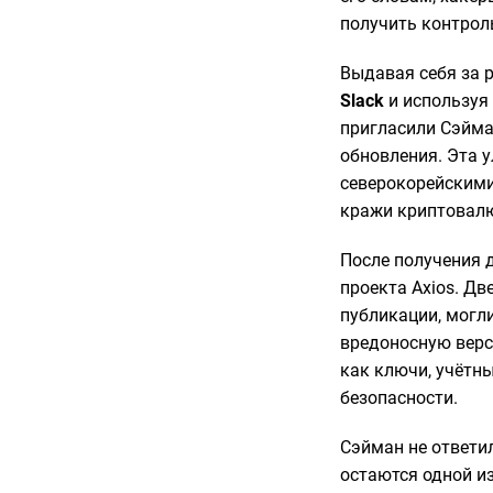
получить контрол
Выдавая себя за 
Slack
и используя
пригласили Сэйман
обновления. Эта 
северокорейскими
кражи криптовал
После получения 
проекта Axios. Дв
публикации, могл
вредоносную верс
как ключи, учётн
безопасности.
Сэйман не ответи
остаются одной и