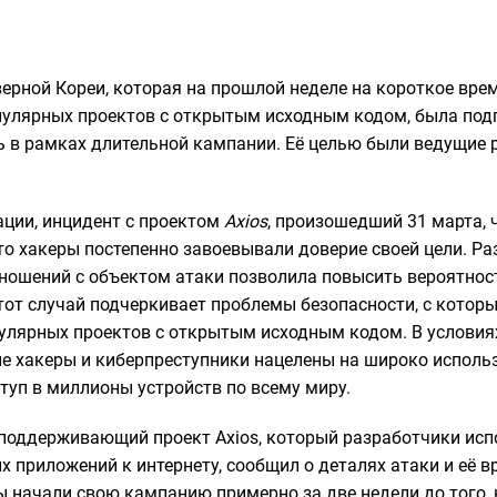
верной Кореи, которая на прошлой неделе на короткое вр
пулярных проектов с открытым исходным кодом, была подг
ь в рамках длительной кампании. Её целью были ведущие 
ции, инцидент с проектом
Axios
, произошедший 31 марта, 
что хакеры постепенно завоевывали доверие своей цели. Р
ношений с объектом атаки позволила повысить вероятнос
тот случай подчеркивает проблемы безопасности, с котор
улярных проектов с открытым исходным кодом. В условиях
е хакеры и киберпреступники нацелены на широко исполь
туп в миллионы устройств по всему миру.
поддерживающий проект Axios, который разработчики исп
х приложений к интернету, сообщил о деталях атаки и её 
ры начали свою кампанию примерно за две недели до того,