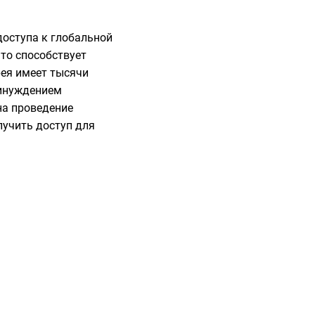
оступа к глобальной
Это способствует
рея имеет тысячи
ринуждением
на проведение
лучить доступ для