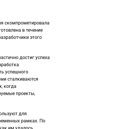
емя скомпрометировала
отовлена в течение
разработчики этого
частично достиг успеха
азработка
ть успешного
ыми сталкиваются
, когда
зуемые проекты,
ользуют для
временных рамках. По
 как им удалось