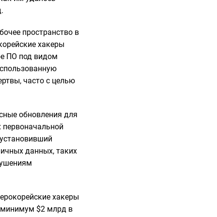
.
бочее пространство в
корейские хакеры
ое ПО под видом
 использованную
ртвы, часто с целью
сные обновления для
их первоначальной
, установивший
личных данных, таких
рушениям
верокорейские хакеры
к минимум $2 млрд в