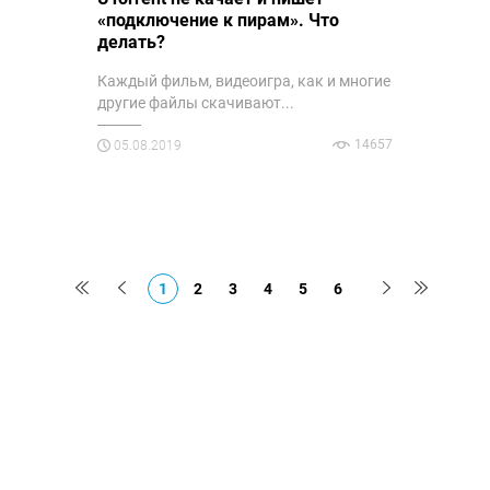
«подключение к пирам». Что
делать?
Каждый фильм, видеоигра, как и многие
другие файлы скачивают...
14657
05.08.2019
1
2
3
4
5
6