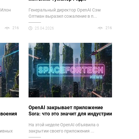
 Илон
Генеральный директор OpenAI Сэм
Олтман выразил сожаление в п...
216
216
25.04.2026
OpenAI закрывает приложение
своения
Sora: что это значит для индустрии
На этой неделе OpenAI объявила о
тивных
закрытии своего приложения ...