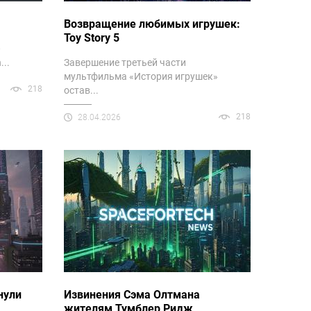
Возвращение любимых игрушек:
Toy Story 5
—
..
Завершение третьей части
мультфильма «История игрушек»
218
остав...
218
28.04.2026
нули
Извинения Сэма Олтмана
жителям Тумблер Ридж