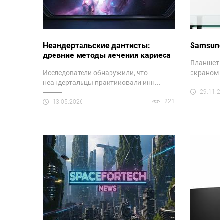
Неандертальские дантисты:
Samsung
древние методы лечения кариеса
Планшет
Исследователи обнаружили, что
экраном 
неандертальцы практиковали инн...
29.11.
221
13.05.2026