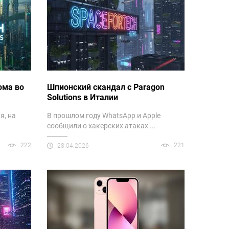
ома во
Шпионский скандал с Paragon
Solutions в Италии
я, на
В прошлом году WhatsApp и Apple
сообщили о хакерских атаках ...
222
221
28.04.2026