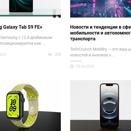
 Galaxy Tab S9 FE+
Новости и тенденции в сф
мобильности и автономног
 Samsung с 12,4-дюймовым
транспорта
позиционируется как ...
TechCrunch Mobility — это ваш 
220
2025
новостей и анализа о...
05.04.2026