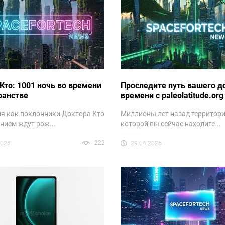
Кто: 1001 ночь во времени
Проследите путь вашего д
ранстве
времени с paleolatitude.org
мя как поклонники Доктора Кто
Миллионы лет назад территори
ением ждут рож...
которой вы сейчас находите...
222
2026
29.04.2026