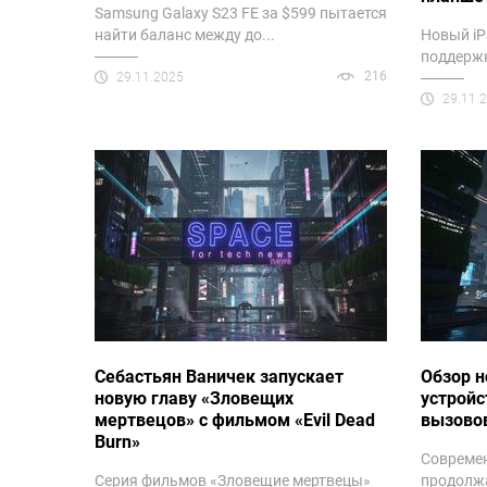
Samsung Galaxy S23 FE за $599 пытается
найти баланс между до...
Новый iP
поддержку
216
29.11.2025
29.11.
Себастьян Ваничек запускает
Обзор н
новую главу «Зловещих
устройс
мертвецов» с фильмом «Evil Dead
вызово
Burn»
Современ
Серия фильмов «Зловещие мертвецы»
продолжа