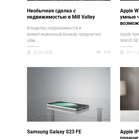
Необычная сделка с
Apple W
недвижимостью в Mill Valley
умные 
возмож
Владелец недвижимости и
инвестиционный банкир предлагает
Apple пр
обм...
Watch SE
219
26.04.2026
29.11.
Samsung Galaxy S23 FE
Apple i
планше