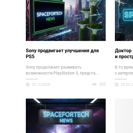
Sony продвигает улучшения для
Доктор 
PS5
и прост
Sony продолжает развивать
В то вре
возможности PlayStation 5, предста...
с нетерп
222
05.12.2025
23.04.