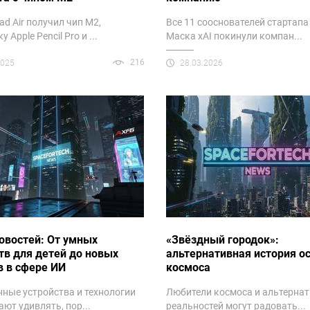
ad Air получил чип M2,
Все 11 сооснователей стартапа
 Apple Pencil Pro и ...
Маска xAI покинули компан...
216
2025
28.03.2026
овостей: От умных
«Звёздный городок»:
тв для детей до новых
альтернативная история о
в в сфере ИИ
космоса
ные устройства и технологии
Любители космоса и альтерна
ют удивлять, пор...
реальностей могут радовать...