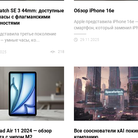
atch SE 3 44mm: доступные
Обзор iPhone 16e
часы с флагманскими
Apple представила iPhone 16e 
ностями
смартфон, который заменил iPh.
едставила третье поколение
 — умные часы, ко...
29.11.2025
218
2025
Pad Air 11 2024 — обзор
Все сооснователи xAI поки
та с чипом M2
компанию