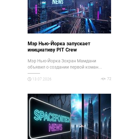
Мэр Нью-Йорка запускает
инициативу PIT Crew
Мэр Нью-Йорка Зохран Мамдани
объявил о создании первой коман...
72
13.07.2026