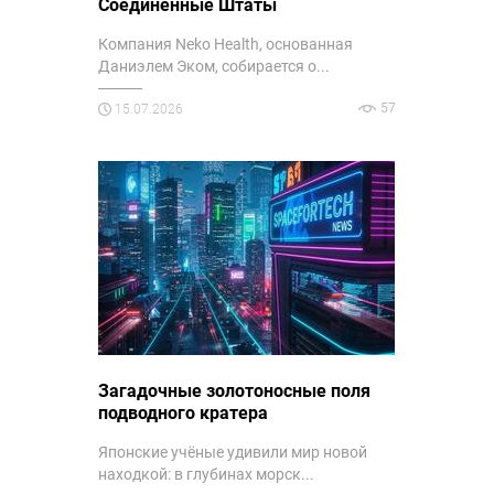
Соединенные Штаты
Компания Neko Health, основанная
Даниэлем Эком, собирается о...
57
15.07.2026
Загадочные золотоносные поля
подводного кратера
Японские учёные удивили мир новой
находкой: в глубинах морск...