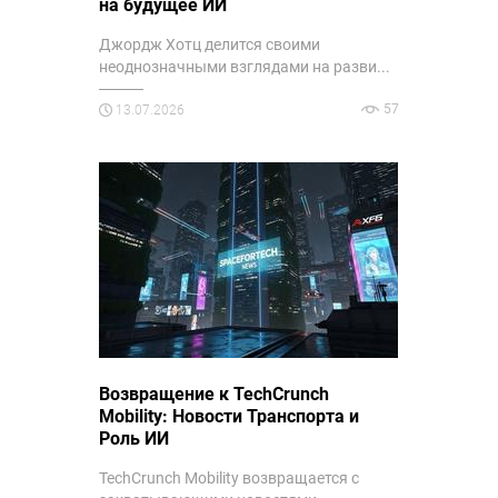
на будущее ИИ
Джордж Хотц делится своими
неоднозначными взглядами на разви...
57
13.07.2026
Возвращение к TechCrunch
Mobility: Новости Транспорта и
Роль ИИ
TechCrunch Mobility возвращается с