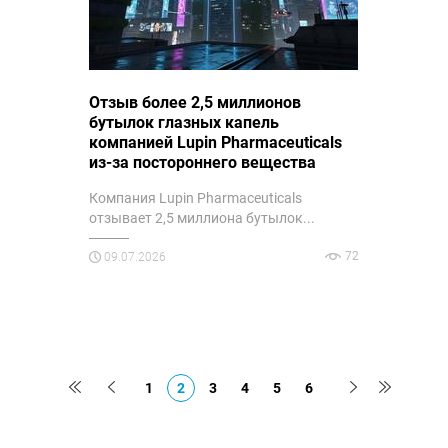
Отзыв более 2,5 миллионов
бутылок глазных капель
компанией Lupin Pharmaceuticals
из-за постороннего вещества
Компания Lupin Pharmaceuticals
отзывает 2,5 миллиона бутылок...
72
09.07.2026
1
2
3
4
5
6