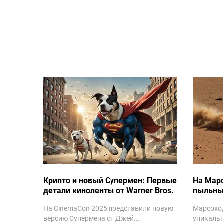
Крипто и новый Супермен: Первые
На Мар
детали киноленты от Warner Bros.
пыльны
На CinemaCon 2025 представили новую
Марсоход
версию Супермена от Джей...
уникальн