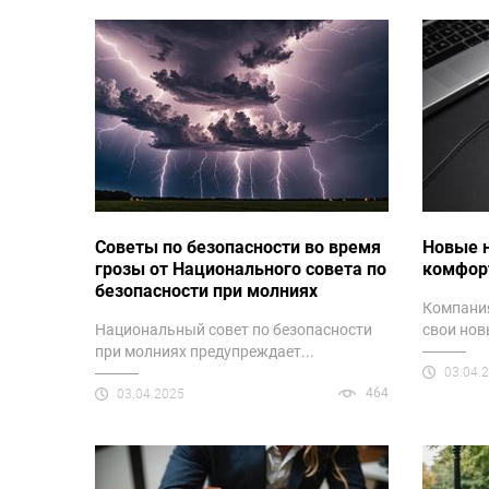
Советы по безопасности во время
Новые 
грозы от Национального совета по
комфор
безопасности при молниях
Компания
Национальный совет по безопасности
свои нов
при молниях предупреждает...
03.04.
464
03.04.2025