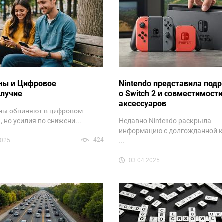
ны и Цифровое
Nintendo представила под
олучие
о Switch 2 и совместимост
аксессуаров
ны обвиняют в цифровом
, но усилия по снижени...
Недавно Nintendo раскрыла
информацию о долгожданной 
424
2025
...
03.04.2025