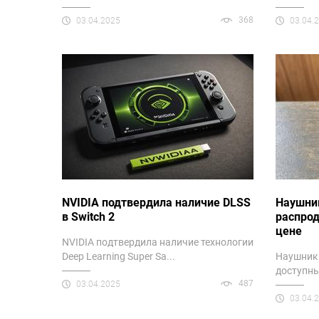
368
03.04.2025
03.04.
NVIDIA подтвердила наличие DLSS
Наушник
в Switch 2
распрод
цене
NVIDIA подтвердила наличие технологии
Deep Learning Super Sa...
Наушники
доступны
487
03.04.2025
03.04.