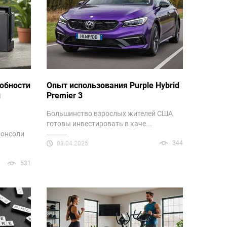
робности
Опыт использования Purple Hybrid
и
Premier 3
Большинство взрослых жителей США
готовы инвестировать в каче...
консоли
344
03.04.2025
531