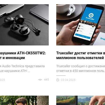
наушники ATH-CKS50TW2:
Truecaller достиг отметки 
т и инновации
миллионов пользователей
 Audio Technica представила
Truecaller сообщил о достижен
ые наушники ATH-...
отметки в 450 миллионов поль.
445
2025
03.04.2025