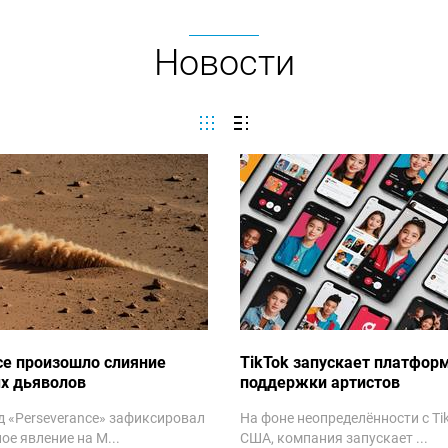
Новости
се произошло слияние
TikTok запускает платфор
х дьяволов
поддержки артистов
 «Perseverance» зафиксировал
На фоне неопределённости с Tik
ое явление на М...
США, компания запускает ...