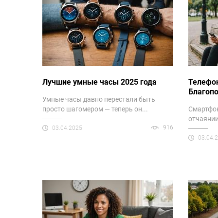
Лучшие умные часы 2025 года
Телефо
Благоп
Умные часы давно перестали быть
просто шагомером — теперь он...
Смартфо
отчаянии
916
03.04.2025
03.04.