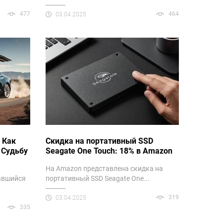
477
464
03.04.2025
 Как
Скидка на портативный SSD
 Судьбу
Seagate One Touch: 18% в Amazon
На Amazon представлена скидка на
авшийся
портативный SSD Seagate One...
319
03.04.2025
335