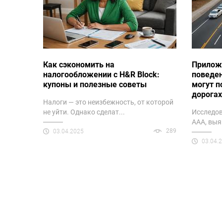
Как сэкономить на
Прилож
налогообложении с H&R Block:
поведен
купоны и полезные советы
могут п
дорога
Налоги — это неизбежность, от которой
не уйти. Однако сделат...
Исследов
AAA, выя
289
03.04.2025
03.04.