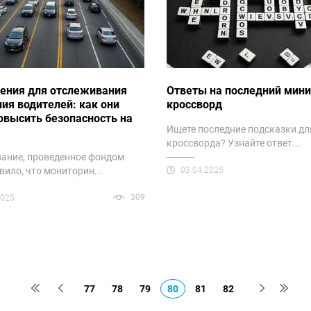
ения для отслеживания
Ответы на последний мини
ия водителей: как они
кроссворд
овысить безопасность на
Ищете последние подсказки дл
х
кроссворда? Узнайте ответ...
ание, проведенное фондом
вило, что мониторин...
03.04.2025
309
2025
77
78
79
80
81
82