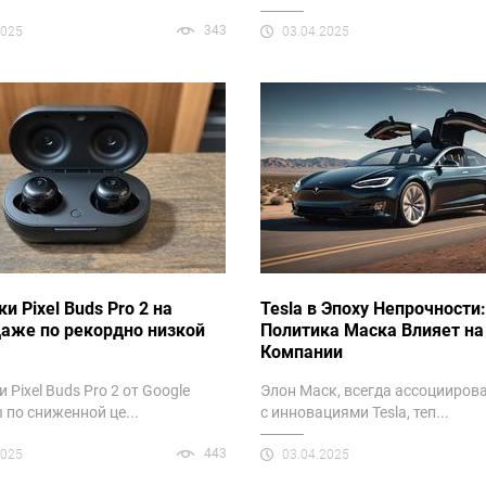
343
2025
03.04.2025
и Pixel Buds Pro 2 на
Tesla в Эпоху Непрочности:
аже по рекордно низкой
Политика Маска Влияет на
Компании
 Pixel Buds Pro 2 от Google
Элон Маск, всегда ассоцииров
 по сниженной це...
с инновациями Tesla, теп...
443
2025
03.04.2025