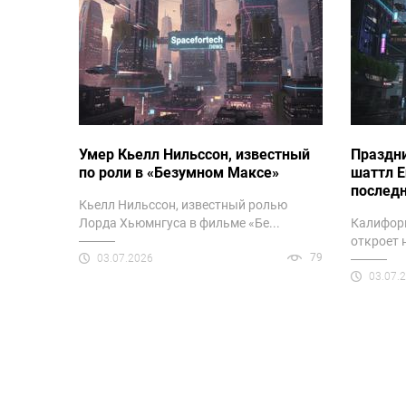
Умер Кьелл Нильссон, известный
Праздни
по роли в «Безумном Максе»
шаттл E
послед
Кьелл Нильссон, известный ролью
Лорда Хьюмнгуса в фильме «Бе...
Калифор
откроет 
79
03.07.2026
03.07.