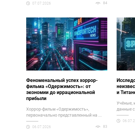
84
07.07.2026
Феноменальный успех хоррор-
Исслед
фильма «Одержимость»: от
неизвес
экономии до иррациональной
и Титан
прибыли
Учёные,
Хоррор-фильм «Одержимость»,
данные с 
первоначально представленный на ...
06.07.
83
06.07.2026