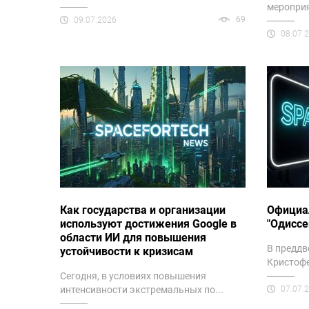
мероприя
69
09.07.2026
08.07.
Как государства и организации
Официа
используют достижения Google в
"Одиссе
области ИИ для повышения
В преддв
устойчивости к кризисам
Кристофе
Сегодня, в условиях повышения
интенсивности экстремальных по...
07.07.