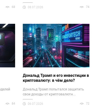
68
74
08.07.2026
Дональд Трамп и его инвестиции в
криптовалюту: в чём дело?
оделей
Дональд Трамп попытался защитить
свои доходы от криптовалютн...
84
72
06.07.2026