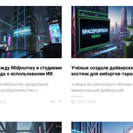
жду Midjourney и студиями
Учёные создали дайверск
да о использовании ИИ
костюм для киборгов-тара
ап Midjourney продолжает
Учёные из Сингапура и Японии
 разбирательство с ...
миниатюрный дайверский ...
76
2026
04.07.2026