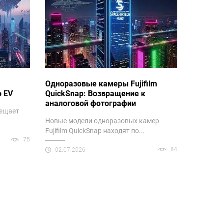
Одноразовые камеры Fujifilm
o EV
QuickSnap: Возвращение к
аналоговой фотографии
бещает
Новые модели одноразовых камер
Fujifilm QuickSnap находят по...
75
84
02.07.2026