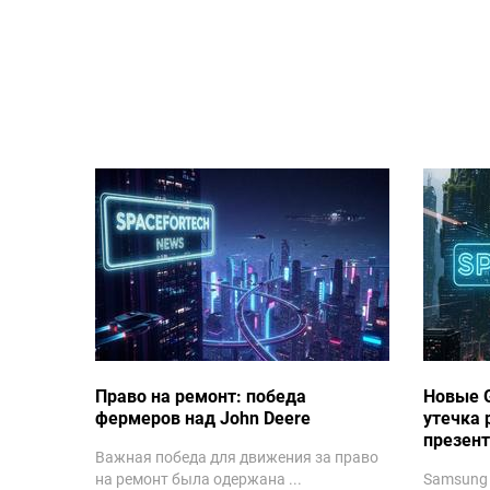
Право на ремонт: победа
Новые G
фермеров над John Deere
утечка 
презен
Важная победа для движения за право
на ремонт была одержана ...
Samsung 