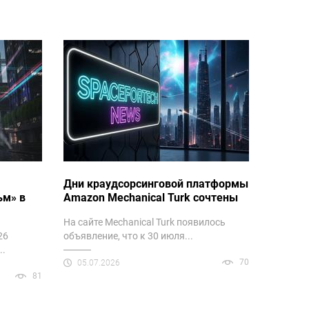
Дни краудсорсинговой платформы
ьм» в
Amazon Mechanical Turk сочтены
На сайте Mechanical Turk появилось
26
объявление, что к 30 июля...
..
70
05.07.2026
81