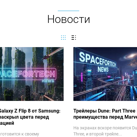
Новости
alaxy Z Flip 8 от Samsung:
Трейлеры Dune: Part Three 
раскрыл цвета перед
преимущества перед Marve
тацией
На экранах вскоре появится Dun
готовится к своему
Three, и второй трейле...