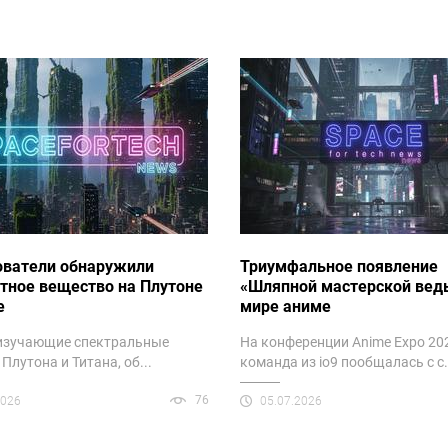
ователи обнаружили
Триумфальное появление
тное вещество на Плутоне
«Шляпной мастерской вед
е
мире аниме
 изучающие спектральные
На конференции Anime Expo 20
Плутона и Титана, об...
команда из io9 пообщалась с с.
76
2026
05.07.2026