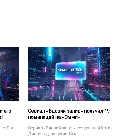
и его
Сериал «Вдовий залив» получил 19
l
номинаций на «Эмми»
e: Part
Сериал «Вдовий залив», созданный Кэти
Диппольд, получил 19 н...