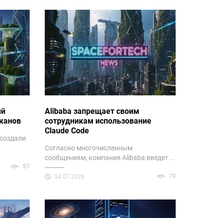
ий
Alibaba запрещает своим
канов
сотрудникам использование
Claude Code
 создали
Согласно многочисленным
сообщениям, компания Alibaba введет ...
87
70
04.07.2026