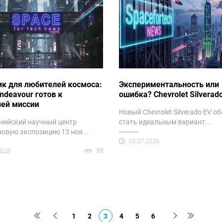
к для любителей космоса:
Экспериментальность или
ndeavour готов к
ошибка? Chevrolet Silverad
ней миссии
Новый Chevrolet Silverado EV о
нийский научный центр
стать идеальным вариант...
новую экспозицию 13 ноя...
03.07.2026
85
2026
1
2
3
4
5
6