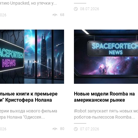
тию Unpacked, но утечки у...
08.07.2026
68
2026
льные книги к премьере
Новые модели Roomba на
и" Кристофера Нолана
американском рынке
ерии выхода нового фильма
iRobot запускает пять новых м
ра Нолана "Одиссея...
роботов-пылесосов Roomba...
80
2026
07.07.2026