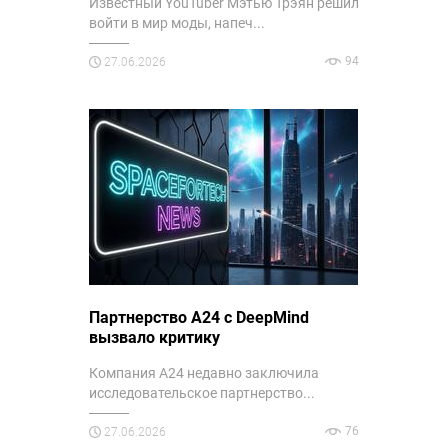
Известный YouTuber Мэтью Трэян решил
войти в мир моды, напеч...
94
27.06.2026
Партнерство A24 с DeepMind
вызвало критику
Компания A24 недавно заключила
исследовательское партнерство...
76
27.06.2026