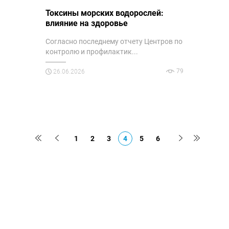
Токсины морских водорослей:
влияние на здоровье
Согласно последнему отчету Центров по
контролю и профилактик...
79
26.06.2026
1
2
3
4
5
6